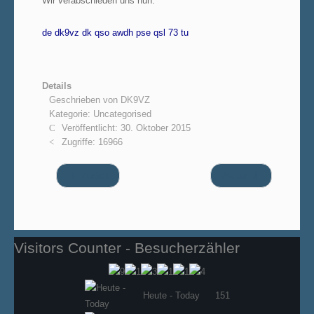
Wir verabschieden uns nun:
de dk9vz dk qso awdh pse qsl 73 tu
Details
Geschrieben von
DK9VZ
Kategorie:
Uncategorised
Veröffentlicht: 30. Oktober 2015
Zugriffe: 16966
Zurück
Weiter
Visitors Counter - Besucherzähler
Heute - Today
151