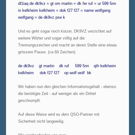
dl1iaq de dk9vz = gt om martin = dk fer ruf = ur 599 5nn
in kelkheim kelkheim = dok f27 f27 = name wolfgang
wolfgang = de dk9vz pse k
Und es geht sogar noch kürzer, DK9VZ verzichtet auf
weitere Wörter und sogar völlig auf die
Trennungszeichen und macht an deren Stelle eine etwas
grössere Pause. (ca 60 Zeichen):
de dk9vz gt martin dk ruf 599 5nn qth kelkheim
kelkheim dok f27 f27 op wolf wolf bk
Wir haben nun den gleichen Informationsgehalt - ebenso
die benötigte Zeit - auf weniger als ein Drittel
geschrumpft.
Auf diese Weise wird es dem QSO-Partner mit
Sicherheit nicht langweilig.