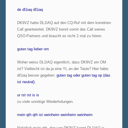
de dl1iaq dl1iaq
DK9VZ hatte DL1IAQ auf den CQ-Ruf mit dem korrekten
Call geantwortet. DK9VZ kennt somit das Call seines
QSO-Partners und braucht es nicht 2 mal zu hören.
guten tag lieber om
Woher weiss DL1IAQ eigentlich, dass DK9VZ ein OM
ist? Vielleicht ist da ja eine YL an der Taste? Hier hätte
dl1iaq besser gegeben:
guten tag oder guten tag op (das
ist neutral).
ur rst rst is is
zu viele unnötige Wiederholungen.
mein qth qth ist weinheim weinheim weinheim
Natürlich mein qth, den von DK9VZ kennt DL1IAQ ja