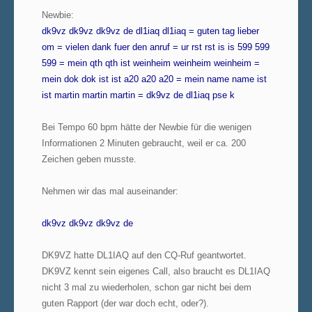
Newbie:
dk9vz dk9vz dk9vz de dl1iaq dl1iaq = guten tag lieber
om = vielen dank fuer den anruf = ur rst rst is is 599 599
599 = mein qth qth ist weinheim weinheim weinheim =
mein dok dok ist ist a20 a20 a20 = mein name name ist
ist martin martin martin = dk9vz de dl1iaq pse k
Bei Tempo 60 bpm hätte der Newbie für die wenigen
Informationen 2 Minuten gebraucht, weil er ca. 200
Zeichen geben musste.
Nehmen wir das mal auseinander:
dk9vz dk9vz dk9vz de
DK9VZ hatte DL1IAQ auf den CQ-Ruf geantwortet.
DK9VZ kennt sein eigenes Call, also braucht es DL1IAQ
nicht 3 mal zu wiederholen, schon gar nicht bei dem
guten Rapport (der war doch echt, oder?).